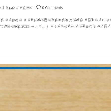
ခန့်ခွဲသူများအစည်းအဝေး
0 Comments
 ဘယ်သူတွေက ဖန်တီးပုံဖော်နေကြသလဲဆိုတာကိုတော့ ကျွန်တော်တို့ သိကြပါတယ်။ ဟ
ent Workshop 2023 က ၂၀၂၂ ခုနှစ်အတွင်းက စိန်ခေါ်မှုတွေနဲ့ အောင်မ