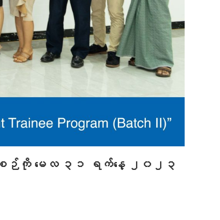
အစဉ်ကို မေလ ၃၁ ရက်နေ့ ၂၀၂၃