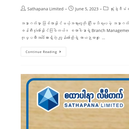
Sathapana Limited
June 5, 2023
ရုံးခွဲစီမံ
အနာဂတ်မှာ ဖြစ်လာနိုင်မယ့်အရာတွေကို ကြိုမသိရပေမဲ့ အနာဂတ်ကို
ဖန်တီးပုံဖော်နိုင်ကြပါတယ်။ စထာပါနာရဲ့ Branch Managem
ကုမ္ပဏီအပေါ်ထားရှိတဲ့ ကျွန်တော်တို့ရဲ့ ကာယဉာဏစူး …
Continue Reading