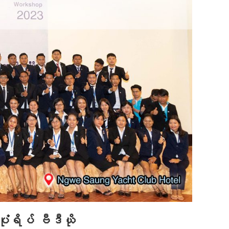
ိပ် ဗီဒီယို