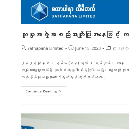
လူမှုအဖွဲ့အစည်းအကျိုးပြုအနေဖြင့် ကမ္
Sathapana Limited
June 15, 2023
လူမှုဖူလ
၂၀၂၃ခုနှစ် ၊ ဇွန်လ (၁၄) ရက် ၊ ရန်ကုန်။ ယနေ့၊ ၂၀၂၃ ခု
အမျိုးသားသွေးလှူဘဏ်၌ စုပေါင်း သွေးလှူဒါန်းခဲ့ကြပါသည်။ သွေးသည
အချိန်မီကုသမှုများဆောင်ရွက်ရန် သွေးလိုအပ်နေသော…
Continue Reading