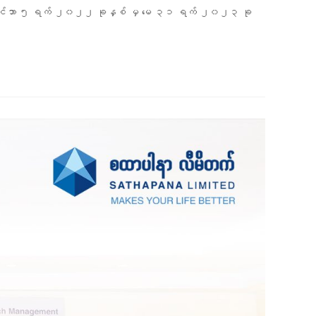
းကို ဒီဇင်ဘာ ၅ ရက် ၂၀၂၂ ခုနှစ် မှ မေ ၃၁ ရက် ၂၀၂၃ ခု