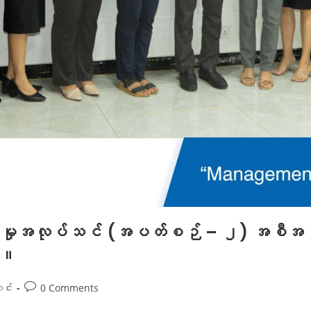
ခွဲမှုအလုပ်သင် (အပတ်စဉ် – ၂) အစီ
ည်။
င်း
0 Comments