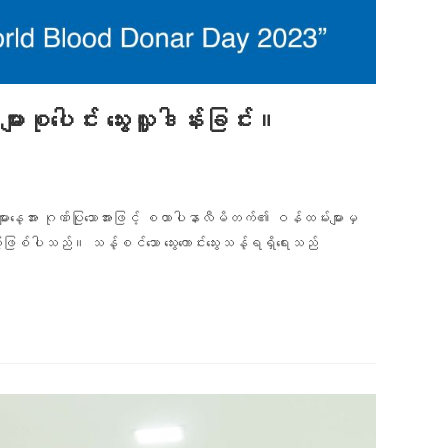
းစုပေါင်း သွေးလှူဒါန်းခြင်း။
ား ဂုဏ်ပြုသောအားဖြင့် စထာပါနာလီမိတက်၏ ဝန်ထမ်းများမှ
ာဖြစ်ပါသည်။ သန့်စင်သော သွေးကောင်းသွေးသန့်ရရှိရေးသည်