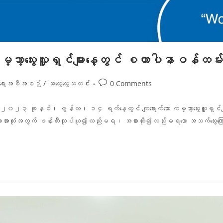
ဘာ့သွေးလှူရှင်များနေ့တွင် စထာပါနာဝန်ထမ်းမျာ
ုံရေးအစီအစဉ်
/
အထွေထွေသတင်း
0 Comments
နှစ်၊ ဇွန်လ၊ ၁၄ ရက်နေ့တွင် ကျရောက်သော ကမ္ဘာ့သွေးလှူရှင်များနေ့အ
် လူသားအားလုံးအတွက် ဖန်းတီးလုပ်ယူ၍လည်းမရ၊ အစားထိုး၍လည်းမရသော အသက်သွေးကြေ