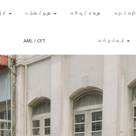
ာင်း
ဝန်ဆောင်မှုများ
အစီရင်ခံစာများ
အလုပ်အကို
AML / CFT
ဆက်သွယ်ရန်