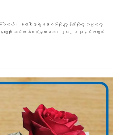
ုတ်ပါတယ်။ စထာပါနာရဲ့အနာဂတ်ကို ကျွန်တော်တို့တွေ အတူတကွ
ြင်မှုတွေကို ထင်ဟပ်စေရုံမျှသာမက၊ ၂၀၂၃ ခုနှစ်အတွက်