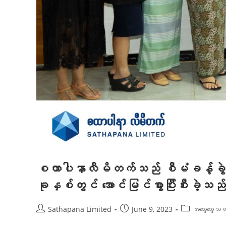
စထာပါနာလီမိတက်သည် စီမံခန့်
ခုနှစ်တွင် အောင်မြင်စွာပြီးစီးခဲ့သ
Sathapana Limited
June 9, 2023
အထွေထွေသတ