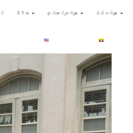
င်
မီဒီယာ
လုပ်ဆောင်ချက်များ
မိတ်ဖက်များ