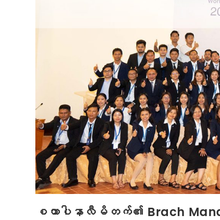
စထာပါနာလီမိတက်၏ Brach Mana