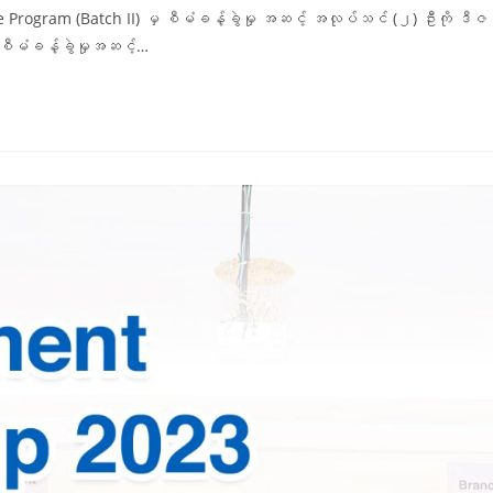
ainee Program (Batch II) မှ စီမံခန့်ခွဲမှု အဆင့် အလုပ်သင် (၂) ဦ
။ စီမံခန့်ခွဲမှုအဆင့်…