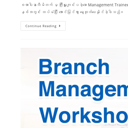
စထာပါနာလီမိတက် မှ ကြီးမှူးကျင်းပခဲ့သော Management Tr
နှစ်အတွင်း ထပ်မံပြီး အောင်မြင်စွာ မွေးထုတ်ပေးနိုင်ခဲ့ပါသည်
Continue Reading