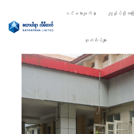
ပင်မစာမျက်နှာ
ကျွန်ုပ်တို့အကြေ
ဆုတံဆိပ်များ