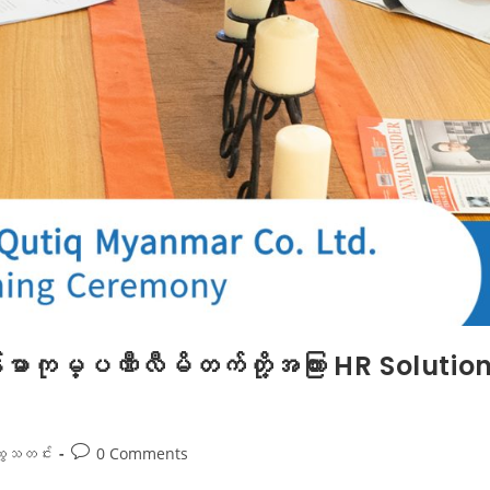
ာကုမ္ပဏီလီမိတက်တို့အကြား HR Solutions
ွေသတင်း
0 Comments