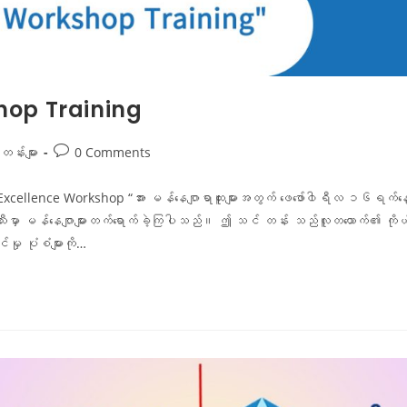
hop Training
န်းများ
0 Comments
cellence Workshop “အား မန်နေဂျာရာထူးများအတွက် ဖေဖော်၀ါရီလ ၁၆ရက်နေ့
ှာ မန်နေဂျာများတက်ရောက်ခဲ့ကြပါသည်။ ဤ သင် တန်း သည်လူတယောက်၏ ကိုယ်ရည်ကိ
်မှု ပုံစံများကို…