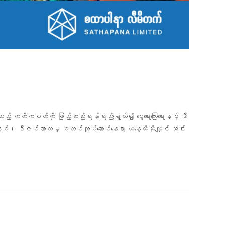
 ကတိကဝတ်ကို ဖြည့်ဆည်းရန်ရည်ရွယ်၍ ငွေရေးကြေးရေးနှင့် ဒီ
နှစ်၊ ဒီဇင်ဘာလမှ စတင်လုပ်ဆောင်နေရာ ယနေ့ထိဆိုလျှင် အင်း