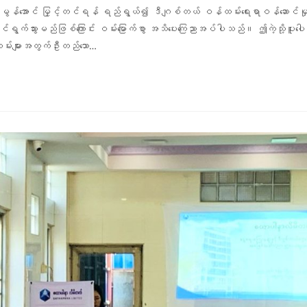
းမွန်အောင် မြှင့်တင်ရန် ရည်ရွယ်၍ ဒီဂျစ်တယ် ဝန်ထမ်းရေးရာဝန်ဆောင်မှုများ 
င်ရွက်သွားမည်ဖြစ်ကြောင်း ဝမ်း‌မြောက်စွာ အသိပေးကြေညာအပ်ပါသည်။ ဤကဲ့သို့ပူးပ
မ်းများအတွက်ဦးတည်သော…