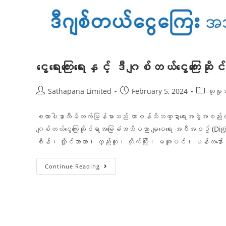
ငွေရေးကြေးရေးနှင့် ဒီဂျစ်တယ်ငွေကြ
Sathapana Limited
February 5, 2024
လူမှုအ
စထာပါနာလီမိတက်မြန်မာသည် တာဝန်သိဘဏ္ဍာရေးအဖွဲ့အစည်းတစ်ခ
ဂျစ်တယ်ငွေကြေးဆိုင်ရာအခြေခံအသိပညာ မျှဝေရေး အစီအစဥ် (Di
စိန်၊ လှိုင်သာယာ၊ လှည်းကူး၊ တိုက်ကြီး၊ မအူပင်၊ ပန်းတနော
Continue Reading